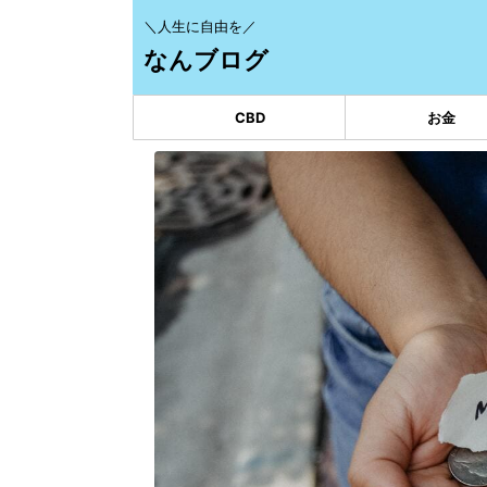
＼人生に自由を／
なんブログ
CBD
お金